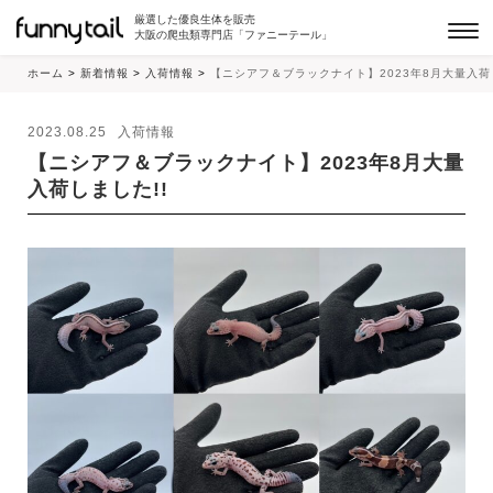
厳選した優良生体を販売
大阪の爬虫類専門店「ファニーテール」
ホーム
>
新着情報
>
入荷情報
>
【ニシアフ＆ブラックナイト】2023年8月大量入荷
2023.08.25
入荷情報
【ニシアフ＆ブラックナイト】2023年8月大量
入荷しました!!