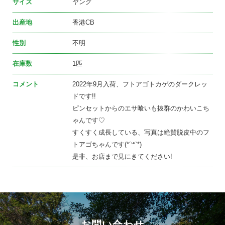
サイズ
ヤング
出産地
香港CB
性別
不明
在庫数
1匹
コメント
2022年9月入荷、フトアゴトカゲのダークレッ
ドです!!
ピンセットからのエサ喰いも抜群のかわいこち
ゃんです♡
すくすく成長している、写真は絶賛脱皮中のフ
トアゴちゃんです(*´꒳`*)
是非、お店まで見にきてください!
お問い合わせ