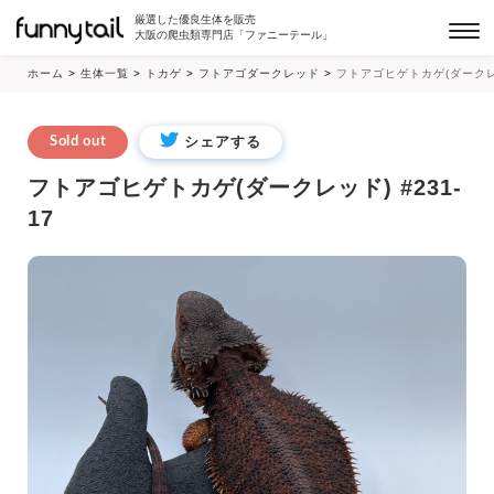
厳選した優良生体を販売
大阪の爬虫類専門店「ファニーテール」
ホーム
>
生体一覧
>
トカゲ
>
フトアゴダークレッド
>
フトアゴヒゲトカゲ(ダークレッド
シェアする
Sold out
フトアゴヒゲトカゲ(ダークレッド) #231-
17