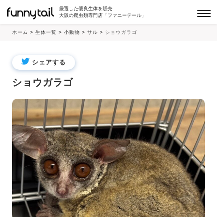
厳選した優良生体を販売
大阪の爬虫類専門店「ファニーテール」
ホーム
>
生体一覧
>
小動物
>
サル
>
ショウガラゴ
シェアする
ショウガラゴ