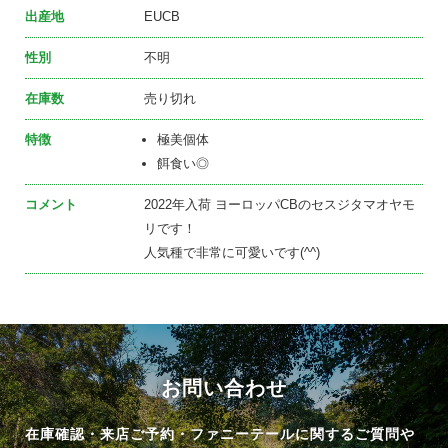
出産地
EUCB
性別
不明
在庫数
売り切れ
特徴
極美個体
餌食い◎
コメント
2022年入荷 ヨーロッパCBのセスジタマオヤモ
リです！
人気種で非常に可愛いです(^^)
お問い合わせ
在庫確認・来店ご予約・ファニーテールに関するご質問や