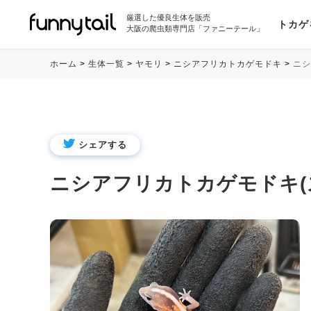
厳選した優良生体を販売
トカゲ
大阪の爬虫類専門店「ファニーテール」
ホーム
>
生体一覧
>
ヤモリ
>
ニシアフリカトカゲモドキ
>
ニシ
シェアする
ニシアフリカトカゲモドキ(ス