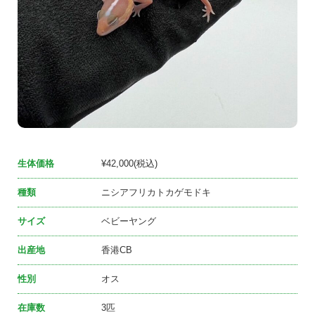
生体価格
¥42,000(税込)
種類
ニシアフリカトカゲモドキ
サイズ
ベビーヤング
出産地
香港CB
性別
オス
在庫数
3匹