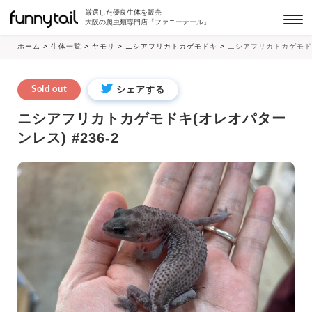
厳選した優良生体を販売
大阪の爬虫類専門店「ファニーテール」
ホーム
>
生体一覧
>
ヤモリ
>
ニシアフリカトカゲモドキ
>
ニシアフリカトカゲモドキ
シェアする
Sold out
ニシアフリカトカゲモドキ(オレオパター
ンレス) #236-2