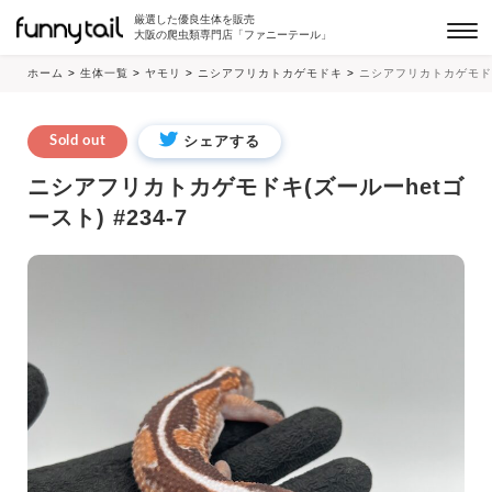
厳選した優良生体を販売
大阪の爬虫類専門店「ファニーテール」
ホーム
>
生体一覧
>
ヤモリ
>
ニシアフリカトカゲモドキ
>
ニシアフリカトカゲモドキ(
シェアする
Sold out
ニシアフリカトカゲモドキ(ズールーhetゴ
ースト) #234-7