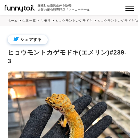
厳選した優良生体を販売
大阪の爬虫類専門店「ファニーテール」
ホーム
>
生体一覧
>
ヤモリ
>
ヒョウモントカゲモドキ
>
ヒョウモントカゲモドキ(エメ
シェアする
ヒョウモントカゲモドキ(エメリン)#239-
3