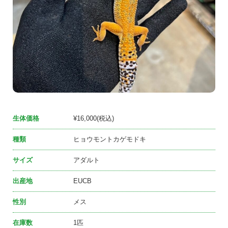
生体価格
¥16,000(税込)
種類
ヒョウモントカゲモドキ
サイズ
アダルト
出産地
EUCB
性別
メス
在庫数
1匹