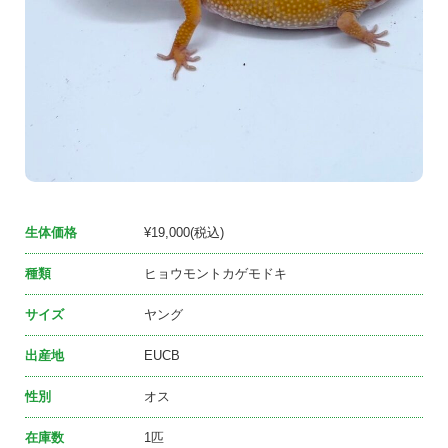
生体価格
¥19,000(税込)
種類
ヒョウモントカゲモドキ
サイズ
ヤング
出産地
EUCB
性別
オス
在庫数
1匹