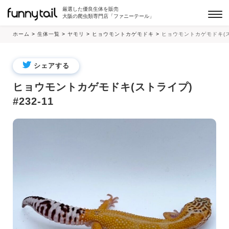
厳選した優良生体を販売
大阪の爬虫類専門店「ファニーテール」
ホーム
>
生体一覧
>
ヤモリ
>
ヒョウモントカゲモドキ
>
ヒョウモントカゲモドキ(スト
シェアする
ヒョウモントカゲモドキ(ストライプ)
#232-11