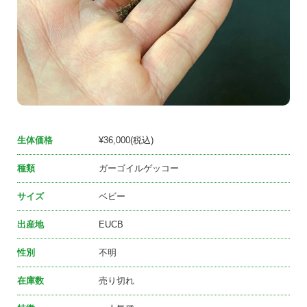
生体価格
¥36,000(税込)
種類
ガーゴイルゲッコー
サイズ
ベビー
出産地
EUCB
性別
不明
在庫数
売り切れ